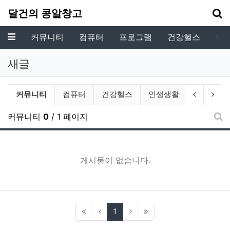
기
달건의 콩알창고
메뉴
커뮤니티
컴퓨터
프로그램
건강헬스
인
새글
전체게시물 그룹 목록
현재 그룹
이전 그룹
다음
커뮤니티
컴퓨터
건강헬스
인생생활
추억의사
커뮤니티
0
/ 1 페이지
새
게시물이 없습니다.
(current)
1