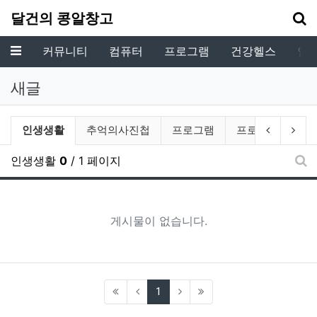
기
달건의 콩알창고
메뉴
커뮤니티
컴퓨터
프로그램
건강헬스
인
새글
전체게시물 그룹 목록
현재 그룹
이전 그룹
다음
인생생활
추억의사진첩
프로그램
프로젝트
인생생활
0
/ 1 페이지
새
게시물이 없습니다.
(current)
1