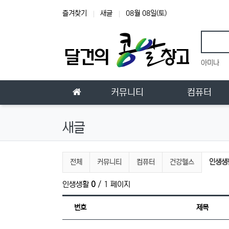
상단 네비
즐겨찾기
새글
08월 08일(토)
인기
아미나
메인 메뉴
홈으로
커뮤니티
컴퓨터
새글
전체게시물 그룹 목록
현재 
전체
커뮤니티
컴퓨터
건강헬스
인생생
인생생활
0
/ 1 페이지
번호
제목