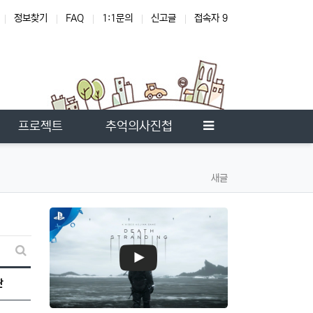
정보찾기
FAQ
1:1문의
신고글
접속자 9
온
사이드바
프로젝트
추억의사진첩
새글
새글 검색
판