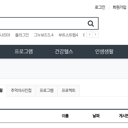
로그인
회원가입
검색어
나리야
플러그인
그누보드5.4
부트스트랩4
테마
스킨
위젯
애드
프로그램
건강헬스
인생생활
그룹
활
추억의사진첩
프로그램
프로젝트
이름
날짜
게시