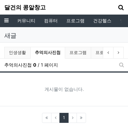
기
달건의 콩알창고
메뉴
커뮤니티
컴퓨터
프로그램
건강헬스
인
새글
전체게시물 그룹 목록
현재 그룹
이전 그룹
다음
인생생활
추억의사진첩
프로그램
프로젝트
추억의사진첩
0
/ 1 페이지
새
게시물이 없습니다.
(current)
1