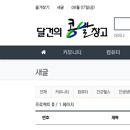
상단 네비
즐겨찾기
새글
08월 07일(금)
인기
아미나
메인 메뉴
홈으로
커뮤니티
컴퓨터
새글
전체게시물 그룹 목록
전체
커뮤니티
컴퓨터
건강헬스
인생생
프로젝트
0
/ 1 페이지
번호
제목