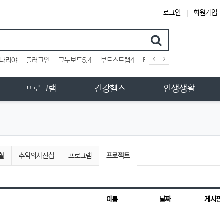
로그인
회원가입
검색어
나리야
플러그인
그누보드5.4
부트스트랩4
테마
스킨
위젯
애드
프로그램
건강헬스
인생생활
현재 그룹
활
추억의사진첩
프로그램
프로젝트
이름
날짜
게시