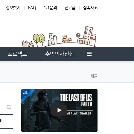
정보찾기
FAQ
1:1문의
신고글
접속자 6
온
사이드바
프로젝트
추억의사진첩
새글
새글 검색
판