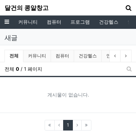
기
달건의 콩알창고
메뉴
커뮤니티
컴퓨터
프로그램
건강헬스
인
새글
전체게시물 그룹 목록
이전 그룹
다음
전체
커뮤니티
컴퓨터
건강헬스
인생생활
전체
0
/ 1 페이지
새
게시물이 없습니다.
(current)
1