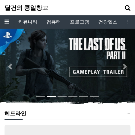
기
달건의 콩알창고
메뉴
커뮤니티
컴퓨터
프로그램
건강헬스
인
Previous
Next
헤드라인