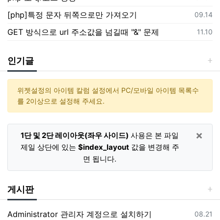
[php]특정 문자 뒤쪽으로만 가져오기
등록일
09.14
GET 방식으로 url 주소값을 넘길때 "&" 문제
등록일
11.10
인기글
위젯설정의 아이템 칼럼 설정에서 PC/모바일 아이템 목록수
를 2이상으로 설정해 주세요.
×
1단 및 2단 레이아웃(좌우 사이드)
사용은 본 파일
제일 상단에 있는
$index_layout
값을 변경해 주
면 됩니다.
게시판
Administrator 관리자 계정으로 설치하기
등록일
08.21