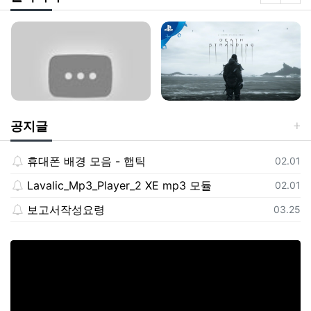
공지글
휴대폰 배경 모음 - 햅틱
등록일
02.01
Lavalic_Mp3_Player_2 XE mp3 모듈
등록일
02.01
보고서작성요령
등록일
03.25