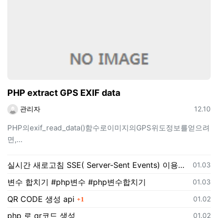
PHP extract GPS EXIF data
등록자
등록일
관리자
12.10
PHP의exif_read_data()함수로이미지의GPS위도정보를얻으려
면,…
실시간 새로고침 SSE( Server-Sent Events) 이용하기
등록일
01.03
변수 합치기 #php변수 #php변수합치기
등록일
01.03
댓글
QR CODE 생성 api
등록일
01.02
1
php 로 qr코드 생성
등록일
01.02