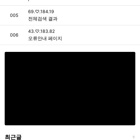
접속자
69.♡.184.19
번호
005
전체검색 결과
접속자
43.♡.183.82
번호
006
오류안내 페이지
최근글