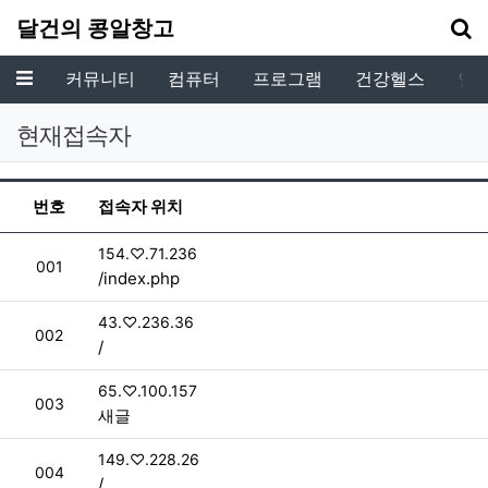
기
달건의 콩알창고
메뉴
커뮤니티
컴퓨터
프로그램
건강헬스
인
현재접속자
현재 접속자 목록
번호
접속자 위치
접속자
154.♡.71.236
번호
001
/index.php
접속자
43.♡.236.36
번호
002
/
접속자
65.♡.100.157
번호
003
새글
접속자
149.♡.228.26
번호
004
/