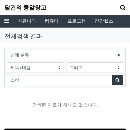
기
달건의 콩알창고
메뉴
커뮤니티
컴퓨터
프로그램
건강헬스
인
전체검색 결과
그룹
검색조건
검색방법
검색어
검색
검색된 자료가 하나도 없습니다.