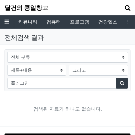
기
달건의 콩알창고
메뉴
커뮤니티
컴퓨터
프로그램
건강헬스
인
전체검색 결과
그룹
검색조건
검색방법
검색어
검색
검색된 자료가 하나도 없습니다.